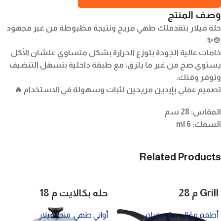
وصف المنتج
حلة فيلار بتقدملك طهي مريح ونتيجة مظبوطة من غير مجهود
🍲✨
خامات عالية الجودة بتوزع الحرارة بشكل متساوي علشان الأكل
يستوي صح من غير ما يلزق، مع طبقة داخلية بتسهّل التنضيف
وتوفر وقتك.
تصميم عملي بإيدين مريحين لثبات وسهولة في الاستخدام 🔥
المقاس: 28 سم
السمك: 6 ml
Related Products
Grill م 28
حله بكالايت م 18
أطقم مقالي
,
متجر فيلار
أواني طهي
,
متجر فيلار