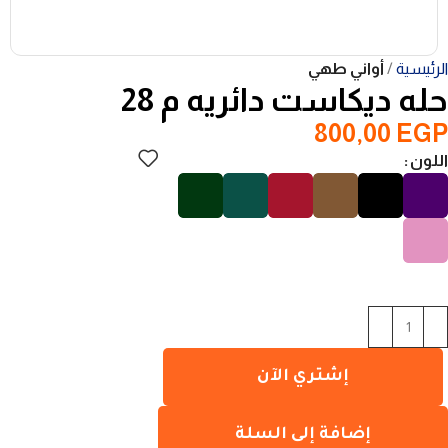
الرئيسية
أواني طهي
حله ديكاست دائريه م 28
800,00
EGP
اللون
إشتري الآن
إضافة إلى السلة