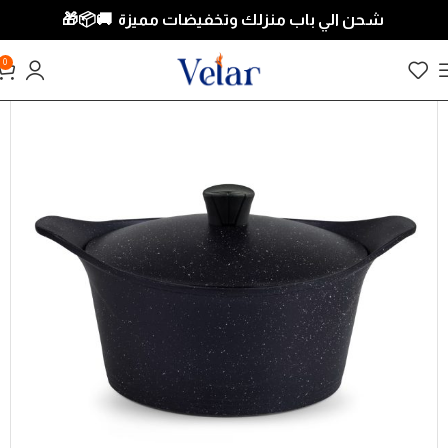
شحن الي باب منزلك وتخفيضات مميزة 🚚📦
🎁
0