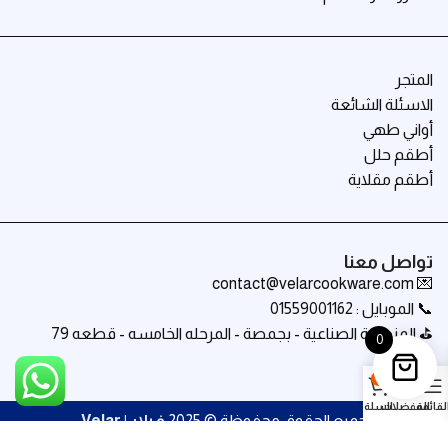
المتجر
الاسئلة الشائعة
أواني طهي
أطقم حلل
أطقم مقلاية
تواصل معنا
💌 contact@velarcookware.com
📞 الموبايل : 01559001162
⛳ المنطقة الصناعية - بجمصة - المرحله الخامسه - قطعه 79
0
0
لقائمة
المفضلات
السلة
جميع الحقوق محفوظة © 2025
فيلار | Velar