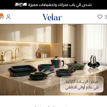
شحن الي باب منزلك وتخفيضات مميزة 🚚📦
🎁
0