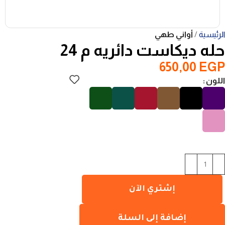
الرئيسية
أواني طهي
حله ديكاست دائريه م 24
650,00
EGP
اللون
إشتري الآن
إضافة إلى السلة