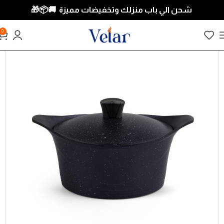
شحن الي باب منزلك وتخفيضات مميزة 🚚📦
🎁
0