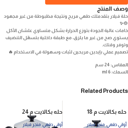
وصف المنتج
حلة فيلار بتقدملك طهي مريح ونتيجة مظبوطة من غير مجهود
🍲✨
خامات عالية الجودة بتوزع الحرارة بشكل متساوي علشان الأكل
يستوي صح من غير ما يلزق، مع طبقة داخلية بتسهّل التنضيف
وتوفر وقتك.
تصميم عملي بإيدين مريحين لثبات وسهولة في الاستخدام 🔥
المقاس: 24 سم
السمك: 6 ml
Related Products
حله بكالايت م 18
حله بكالايت م 24
أواني طهي
,
متجر فيلار
أواني طهي
,
متجر فيلار