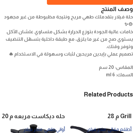
وصف المنتج
حلة فيلار بتقدملك طهي مريح ونتيجة مظبوطة من غير مجهود
🍲✨
خامات عالية الجودة بتوزع الحرارة بشكل متساوي علشان الأكل
يستوي صح من غير ما يلزق، مع طبقة داخلية بتسهّل التنضيف
وتوفر وقتك.
تصميم عملي بإيدين مريحين لثبات وسهولة في الاستخدام 🔥
المقاس: 20 سم
السمك: 6 ml
Related Products
Grill م 28
حله ديكاست مربعه م 20
أطقم مقالي
,
متجر فيلار
أواني طهي
,
متجر فيلار