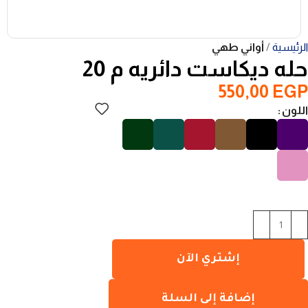
الرئيسية
أواني طهي
حله ديكاست دائريه م 20
550,00
EGP
اللون
إشتري الآن
إضافة إلى السلة