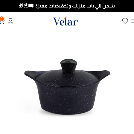
شحن الي باب منزلك وتخفيضات مميزة 🚚📦
🎁
0