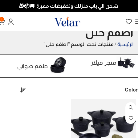
شحن الي باب منزلك وتخفيضات مميزة 🚚📦
🎁
0
اطقم حلل
الرئيسية
منتجات تحت الوسم “اطقم حلل”
متجر فيلار
طقم صواني
Color