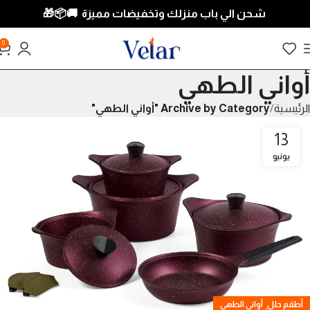
شحن الي باب منزلك وتخفيضات مميزة 🚚📦
🎁
0
أواني الطهي
الرئيسية
Archive by Category "أواني الطهي"
13
يونيو
,
أطقم حلل
أواني الطهي